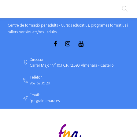
Centre de formació per adults - Cursos educatius, programes formatius i
tallers per xiquets/tes i adults
Direcció
Carrer Major Nº 103 C.P: 12.590 Almenara - Castelló
Telèfon:
962 62 35 20
Email:
fpa@almenara.es