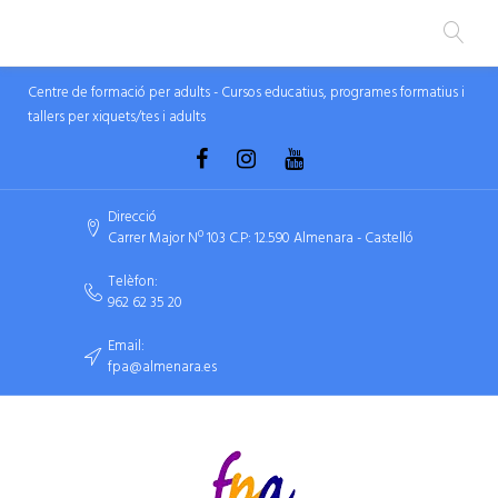
Centre de formació per adults - Cursos educatius, programes formatius i
tallers per xiquets/tes i adults
Direcció
Carrer Major Nº 103 C.P: 12.590 Almenara - Castelló
Telèfon:
962 62 35 20
Email:
fpa@almenara.es