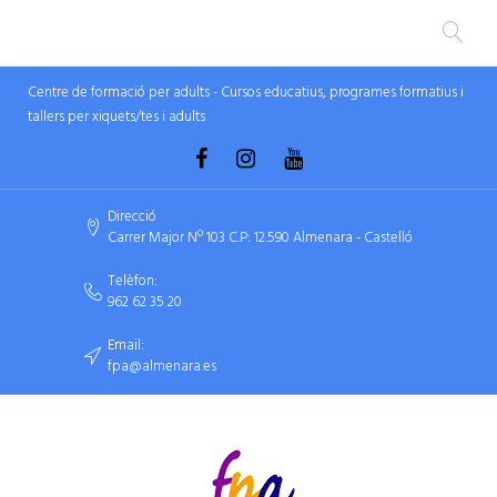
Centre de formació per adults - Cursos educatius, programes formatius i
tallers per xiquets/tes i adults
Direcció
Carrer Major Nº 103 C.P: 12.590 Almenara - Castelló
Telèfon:
962 62 35 20
Email:
fpa@almenara.es