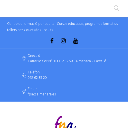
Centre de formació per adults - Cursos educatius, programes formatius i
tallers per xiquets/tes i adults
Direcció
Carrer Major Nº 103 C.P: 12.590 Almenara - Castelló
Telèfon:
962 62 35 20
Email:
fpa@almenara.es