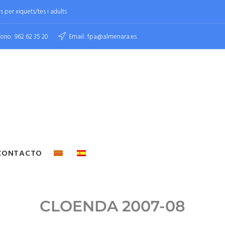
 per xiquets/tes i adults
fono:
962 62 35 20
Email:
fpa@almenara.es
CONTACTO
CLOENDA 2007-08