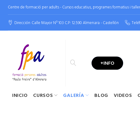
Centre de formació per adults - Cursos educatius, programes formatius i tallers
Dirección
Calle Mayor Nº 103 C.P: 12.590 Almenara - Castellón
Telé
+INFO
INICIO
CURSOS
GALERÍA
BLOG
VIDEOS