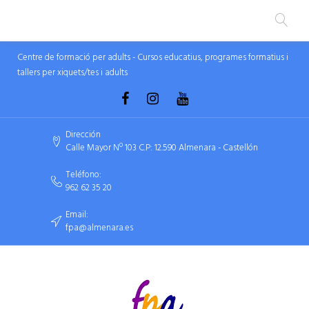
Centre de formació per adults - Cursos educatius, programes formatius i
tallers per xiquets/tes i adults
Dirección
Calle Mayor Nº 103 C.P: 12.590 Almenara - Castellón
Teléfono:
962 62 35 20
Email:
fpa@almenara.es