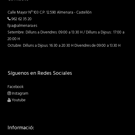
Calle Mayor Nº 103 C.P: 12.590 Almenara - Castellón
962 62 35 20
fpa@almenara.es
Setembre: Dilluns a Divendres: 09:00 a 13:30 H / Dilluns a Dijous:: 17:00 a
20:00 H
Octubre: Dilluns a Dijous: 16:30 a 20:30 H Divendres de 09:00 a 13.30 H
Síguenos en Redes Sociales
Facebook
Instagram
Youtube
Informació: