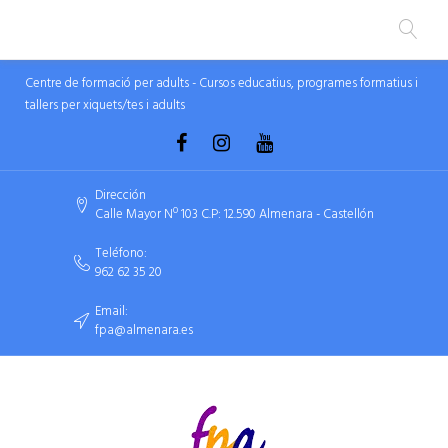
Centre de formació per adults - Cursos educatius, programes formatius i
tallers per xiquets/tes i adults
Dirección
Calle Mayor Nº 103 C.P: 12.590 Almenara - Castellón
Teléfono:
962 62 35 20
Email:
fpa@almenara.es