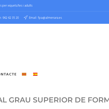
 per xiquets/tes i adults
n:
962 62 35 20
Email:
fpa@almenara.es
ONTACTE
AL GRAU SUPERIOR DE FOR