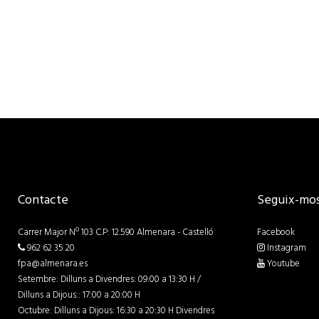
Contacte
Seguix-mos
Carrer Major Nº 103 C.P: 12.590 Almenara - Castelló
Facebook
962 62 35 20
Instagram
fpa@almenara.es
Youtube
Setembre: Dilluns a Divendres: 09:00 a 13:30 H /
Dilluns a Dijous:: 17:00 a 20:00 H
Octubre: Dilluns a Dijous: 16:30 a 20:30 H Divendres