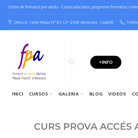
Centre de formació per adults - Cursos educatius, programes formatius i tallers
Direcció
Carrer Major Nº 103 C.P: 12.590 Almenara - Castelló
Telèfo
+INFO
INICI
CURSOS
GALERIA
BLOG
VIDEOS
C
CURS PROVA ACCÉS 