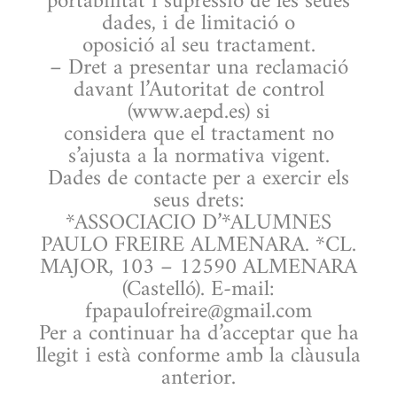
portabilitat i supressió de les seues
dades, i de limitació o
oposició al seu tractament.
– Dret a presentar una reclamació
davant l’Autoritat de control
(www.aepd.es) si
considera que el tractament no
s’ajusta a la normativa vigent.
Dades de contacte per a exercir els
seus drets:
*ASSOCIACIO D’*ALUMNES
PAULO FREIRE ALMENARA. *CL.
MAJOR, 103 – 12590 ALMENARA
(Castelló). E-mail:
fpapaulofreire@gmail.com
Per a continuar ha d’acceptar que ha
llegit i està conforme amb la clàusula
anterior.