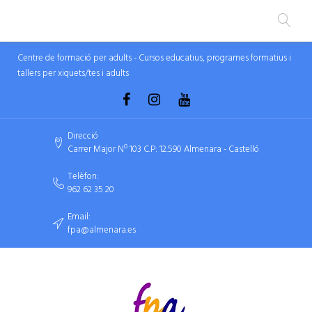
Centre de formació per adults - Cursos educatius, programes formatius i
tallers per xiquets/tes i adults
Direcció
Carrer Major Nº 103 C.P: 12.590 Almenara - Castelló
Telèfon:
962 62 35 20
Email:
fpa@almenara.es