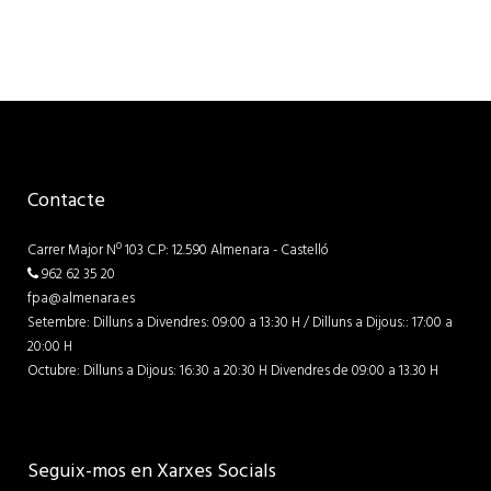
Contacte
Carrer Major Nº 103 C.P: 12.590 Almenara - Castelló
962 62 35 20
fpa@almenara.es
Setembre: Dilluns a Divendres: 09:00 a 13:30 H / Dilluns a Dijous:: 17:00 a
20:00 H
Octubre: Dilluns a Dijous: 16:30 a 20:30 H Divendres de 09:00 a 13.30 H
Seguix-mos en Xarxes Socials