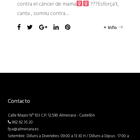
contra el cáncer de mama
?
?
?
Esforça’t,
canta , somriu contra…
Facebook
Twitter
Google+
LinkedIn
Pinterest
+ Info
Contacto
Calle Mayor Nº 103 C.P: 12.590 Almenara - Castellón
962 62 35 20
fpa@almenara.es
Setembre: Dilluns a Divendres: 09:00 a 13:30 H / Dilluns a Dijous:: 17:00 a