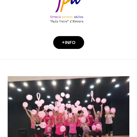
+INFO
Día:
9
octubre,
2018