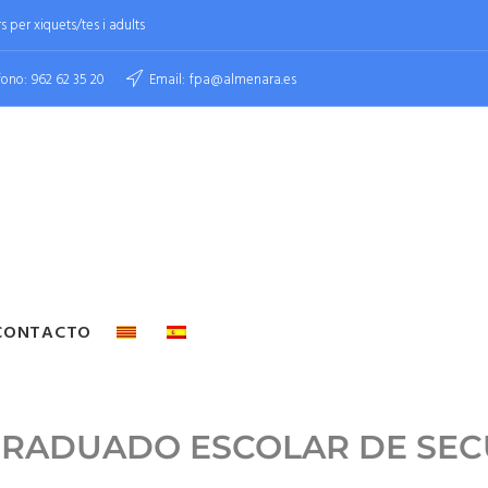
 per xiquets/tes i adults
fono:
962 62 35 20
Email:
fpa@almenara.es
CONTACTO
GRADUADO ESCOLAR DE SE