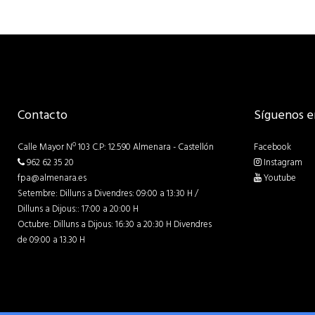
Contacto
Síguenos e
Calle Mayor Nº 103 C.P: 12.590 Almenara - Castellón
Facebook
962 62 35 20
Instagram
fpa@almenara.es
Youtube
Setembre: Dilluns a Divendres: 09:00 a 13:30 H /
Dilluns a Dijous:: 17:00 a 20:00 H
Octubre: Dilluns a Dijous: 16:30 a 20:30 H Divendres
de 09:00 a 13.30 H