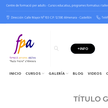
Centre de formació per adults - Cursos educatius, programes formatius i tallers
Dirección
Calle Mayor Nº 103 C.P: 12.590 Almenara - Castellón
Telé
+INFO
INICIO
CURSOS
GALERÍA
BLOG
VIDEOS
TÍTULO 