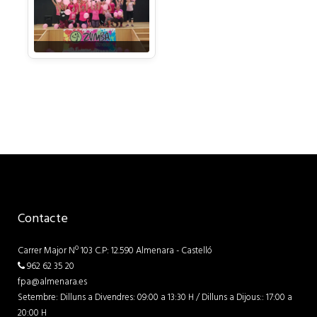
Contacte
Carrer Major Nº 103 C.P: 12.590 Almenara - Castelló
962 62 35 20
fpa@almenara.es
Setembre: Dilluns a Divendres: 09:00 a 13:30 H / Dilluns a Dijous:: 17:00 a
20:00 H