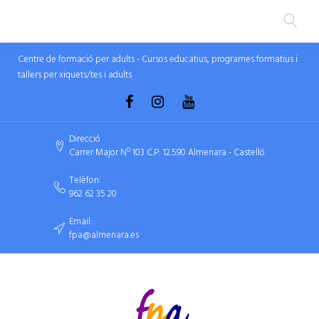
Centre de formació per adults - Cursos educatius, programes formatius i
tallers per xiquets/tes i adults
Direcció
Carrer Major Nº 103 C.P: 12.590 Almenara - Castelló
Telèfon:
962 62 35 20
Email:
fpa@almenara.es