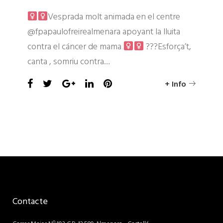
Vesprada molt animada en el centre
@fpapaulofreirealmenara apoyant la lluita
contra el cáncer de mama
?
?
?
Esforça’t,
canta , somriu contra…
Facebook
Twitter
Google+
LinkedIn
Pinterest
+ Info
Contacte