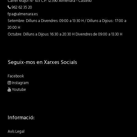
Carrer Major Nº 103 C.P: 12.590 Almenara - Castelló
962 62 35 20
fpa@almenara.es
Setembre: Dilluns a Divendres: 09:00 a 13:30 H / Dilluns a Dijous:: 17:00 a
20:00 H
Octubre: Dilluns a Dijous: 16:30 a 20:30 H Divendres de 09:00 a 13.30 H
Seguix-mos en Xarxes Socials
Facebook
Instagram
Youtube
Informació:
Avís Legal