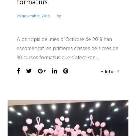
formatius
26 novembre, 2018
by
FPAPAULOFREIREALM
No comment(s)
FPA PAULO FREIRE ALMENARA
A principis del mes d`Octubre de 2018 han
escomençat les primeres classes dels més de
30 cursos formatius que s’ofereixen…
Facebook
Twitter
Google+
LinkedIn
Pinterest
+ Info